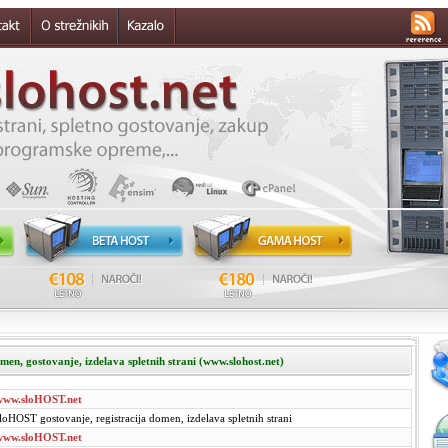
men, gostovanje, izdelava spletnih strani (www.slohost.net)
www.sloHOST.net
loHOST gostovanje, registracija domen, izdelava spletnih strani
www.sloHOST.net