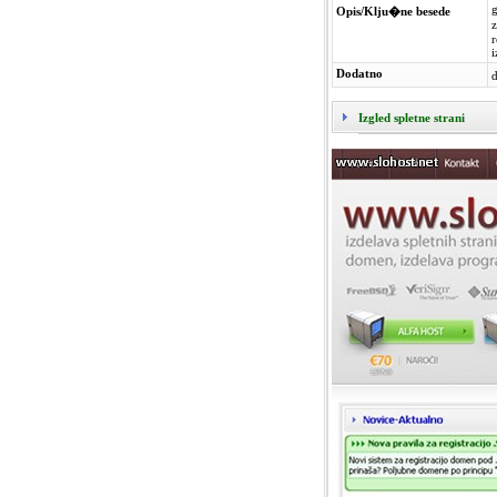
g
Opis/Klju�ne besede
z
r
i
Dodatno
d
Izgled spletne strani