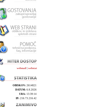
webmail
|
webstat
OBISKOV:
2614821
DATUM:
6.8.2026
URA:
13:39:14
IP:
216.73.216.42