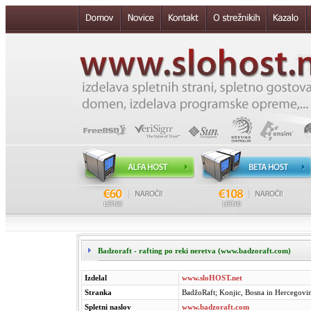
Badzoraft - rafting po reki neretva (www.badzoraft.com)
Izdelal
www.sloHOST.net
Stranka
BadžoRaft; Konjic, Bosna in Hercegovi
Spletni naslov
www.badzoraft.com