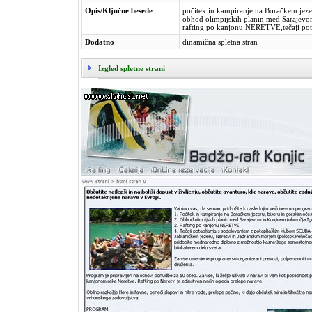
Opis/Ključne besede
počitek in kampiranje na Boračkem jeze
obhod olimpijskih planin med Sarajevo
rafting po kanjonu NERETVE,tečaji pot
Dodatno
dinamična spletna stran
Izgled spletne strani