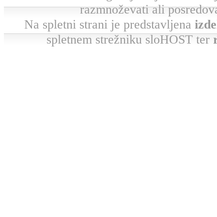
razmnoževati ali posredova
Na spletni strani je predstavljena
izde
spletnem strežniku sloHOST ter