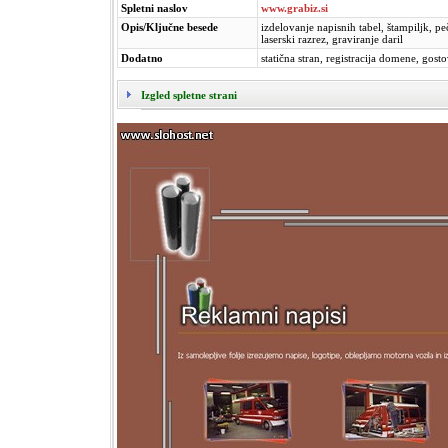
Spletni naslov
www.grabiz.si
Opis/Ključne besede
izdelovanje napisnih tabel, štampiljk, pe
laserski razrez, graviranje daril
Dodatno
statična stran, registracija domene, gost
Izgled spletne strani