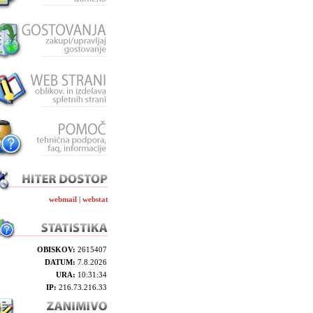
webmail
|
webstat
OBISKOV:
2615407
DATUM:
7.8.2026
URA:
10:31:34
IP:
216.73.216.33