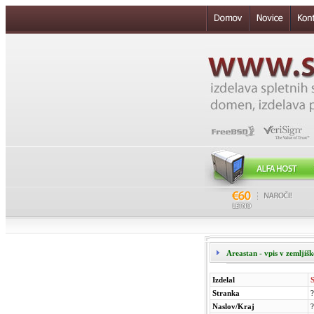
Areastan - vpis v zemljiš
Izdelal
S
Stranka
Naslov/Kraj
?