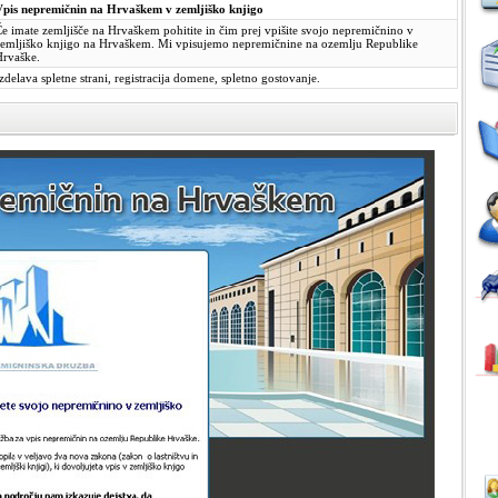
Vpis nepremičnin na Hrvaškem v zemljiško knjigo
e imate zemljišče na Hrvaškem pohitite in čim prej vpišite svojo nepremičnino v
zemljiško knjigo na Hrvaškem. Mi vpisujemo nepremičnine na ozemlju Republike
Hrvaške.
zdelava spletne strani, registracija domene, spletno gostovanje.