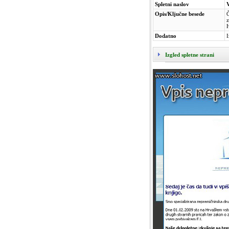
Spletni naslov
Opis/Ključne besede
Č
Dodatno
I
Izgled spletne strani