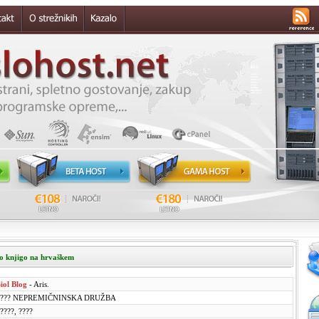
ko knjigo na hrvaškem
iol Blog
- Aris.
???? NEPREMIČNINSKA DRUŽBA
????, ????