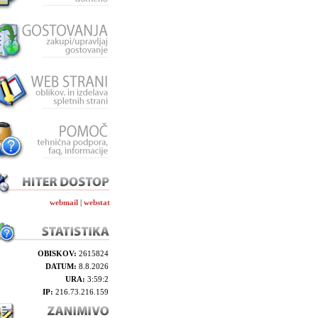
webmail
|
webstat
OBISKOV:
2615824
DATUM:
8.8.2026
URA:
3:59:2
IP:
216.73.216.159