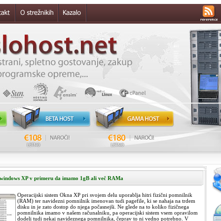
e windows XP v primeru da imamo 1gB ali več RAMa
Operacijski sistem Okna XP pri svojem delu uporablja hitri fizični pomnilnik
(RAM) ter navidezni pomnilnik imenovan tudi pagefile, ki se nahaja na trdem
disku in je zato dostop do njega počasnejši. Ne glede na to koliko fizičnega
pomnilnika imamo v našem računalniku, pa operacijski sistem vsem opravilom
dodeli tudi nekaj navideznega pomnilnika, čeprav to ni vedno potrebno. V