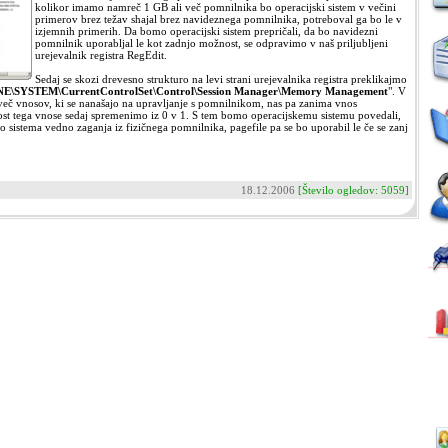
kolikor imamo namreč 1 GB ali več pomnilnika bo operacijski sistem v večini
primerov brez težav shajal brez navideznega pomnilnika, potreboval ga bo le v
izjemnih primerih. Da bomo operacijski sistem prepričali, da bo navidezni
pomnilnik uporabljal le kot zadnjo možnost, se odpravimo v naš priljubljeni
urejevalnik registra RegEdit.
Sedaj se skozi drevesno strukturo na levi strani urejevalnika registra preklikajmo
YSTEM\CurrentControlSet\Control\Session Manager\Memory Management
". V
eč vnosov, ki se nanašajo na upravljanje s pomnilnikom, nas pa zanima vnos
st tega vnose sedaj spremenimo iz 0 v 1. S tem bomo operacijskemu sistemu povedali,
ro sistema vedno zaganja iz fizičnega pomnilnika, pagefile pa se bo uporabil le če se zanj
18.12.2006
[Število ogledov: 5059]