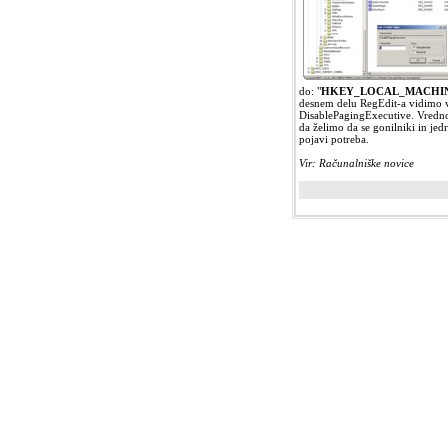
do: "
HKEY_LOCAL_MACHINE\S
desnem delu RegEdit-a vidimo v
DisablePagingExecutive. Vredno
da želimo da se gonilniki in jed
pojavi potreba.
Vir: Računalniške novice