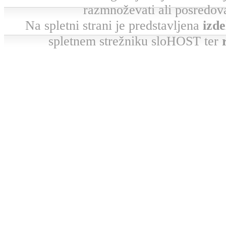
razmnoževati ali posredova
Na spletni strani je predstavljena
izde
spletnem strežniku sloHOST ter