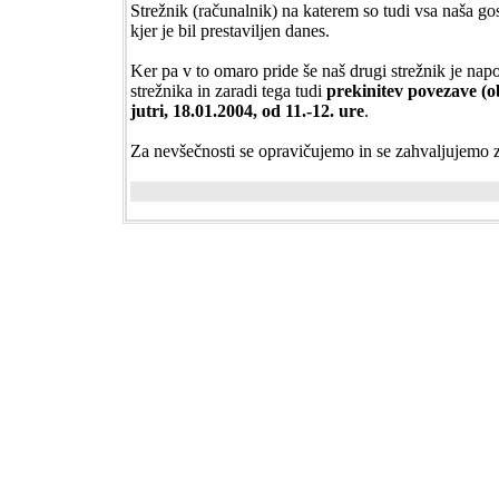
Strežnik (računalnik) na katerem so tudi vsa naša go
kjer je bil prestaviljen danes.
Ker pa v to omaro pride še naš drugi strežnik je nap
strežnika in zaradi tega tudi
prekinitev povezave (ob
jutri, 18.01.2004, od 11.-12. ure
.
Za nevšečnosti se opravičujemo in se zahvaljujemo 