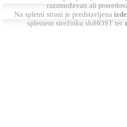
razmnoževati ali posredova
Na spletni strani je predstavljena
izde
spletnem strežniku sloHOST ter