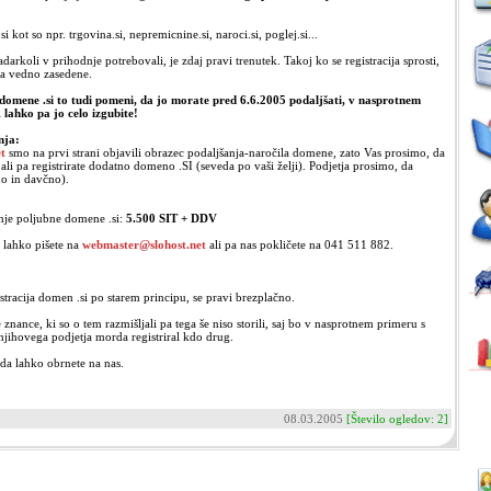
kot so npr. trgovina.si, nepremicnine.si, naroci.si, poglej.si...
arkoli v prihodnje potrebovali, je zdaj pravi trenutek. Takoj ko se registracija sprosti,
a vedno zasedene.
e domene .si to tudi pomeni, da jo morate pred 6.6.2005 podaljšati, v nasprotnem
 lahko pa jo celo izgubite!
nja:
t
smo na prvi strani objavili obrazec podaljšanja-naročila domene, zato Vas prosimo, da
 ali pa registrirate dodatno domeno .SI (seveda po vaši želji). Podjetja prosimo, da
no in davčno).
šanje poljubne domene .si:
5.500 SIT + DDV
 lahko pišete na
webmaster@slohost.net
ali pa nas pokličete na 041 511 882.
tracija domen .si po starem principu, se pravi brezplačno.
znance, ki so o tem razmišljali pa tega še niso storili, saj bo v nasprotnem primeru s
hovega podjetja morda registriral kdo drug.
eda lahko obrnete na nas.
08.03.2005
[Število ogledov: 2]