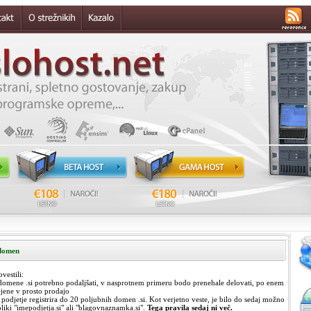
 domen
estili:
 domene .si potrebno podaljšati, v nasprotnem primeru bodo prenehale delovati, po enem
jene v prosto prodajo
odjetje registrira do 20 poljubnih domen .si. Kot verjetno veste, je bilo do sedaj možno
bliki "imepodjetja.si" ali "blagovnaznamka.si".
Tega pravila sedaj ni več.