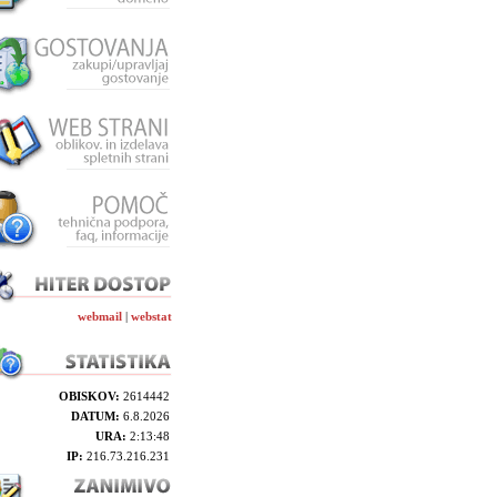
webmail
|
webstat
OBISKOV:
2614442
DATUM:
6.8.2026
URA:
2:13:48
IP:
216.73.216.231