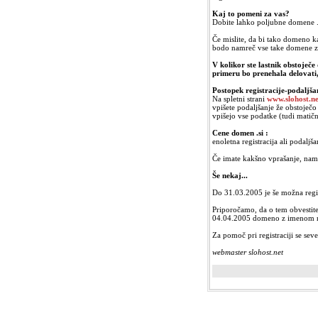
Kaj to pomeni za vas?
Dobite lahko poljubne domene .si 
Če mislite, da bi tako domeno kad
bodo namreč vse take domene z
V kolikor ste lastnik obstoječ
primeru bo prenehala delovati,
Postopek registracije-podaljša
Na spletni strani
www.slohost.ne
vpišete podaljšanje že obstoječo
vpišejo vse podatke (tudi matič
Cene domen .si :
enoletna registracija ali podalj
Če imate kakšno vprašanje, nam
Še nekaj...
Do 31.03.2005 je še možna regis
Priporočamo, da o tem obvestite 
04.04.2005 domeno z imenom nji
Za pomoč pri registraciji se sev
webmaster slohost.net