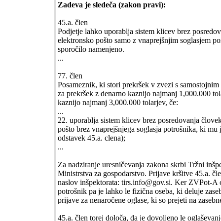
Zadeva je sledeča (zakon pravi):
45.a. člen
Podjetje lahko uporablja sistem klicev brez posredov
elektronsko pošto samo z vnaprejšnjim soglasjem po
sporočilo namenjeno.
...
77. člen
Posameznik, ki stori prekršek v zvezi s samostojnim
za prekršek z denarno kaznijo najmanj 1,000.000 tol
kaznijo najmanj 3,000.000 tolarjev, če:
...
22. uporablja sistem klicev brez posredovanja človek
pošto brez vnaprejšnjega soglasja potrošnika, ki mu 
odstavek 45.a. clena);
...
Za nadziranje uresničevanja zakona skrbi Tržni inšpe
Ministrstva za gospodarstvo. Prijave kršitve 45.a. čl
naslov inšpektorata: tirs.info@gov.si. Ker ZVPot-A
potrošnik pa je lahko le fizična oseba, ki deluje zas
prijave za nenaročene oglase, ki so prejeti na zasebn
45.a. člen torej določa, da je dovoljeno le oglaševan