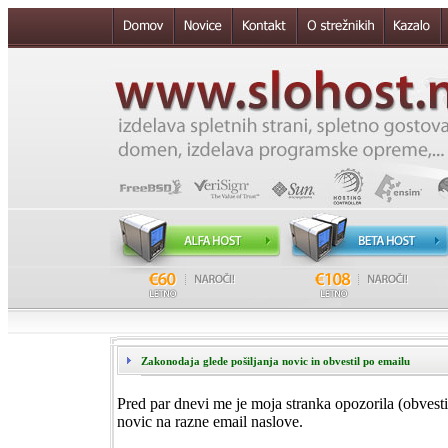
Zakonodaja glede pošiljanja novic in obvestil po emailu
Pred par dnevi me je moja stranka opozorila (obvesti
novic na razne email naslove.