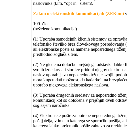
naslovnika (t.im. "opt-in" sistem).
Zakon o elektronskih komunikacijah (ZEKom)
v
109. člen
(neželene komunikacije)
(1) Uporaba samodejnih klicnih sistemov za opravlj
telefonsko številko brez človekovega posredovanja (k
ali elektronske pošte za namene neposrednega trženj
predhodno soglaša s tem.
(2) Ne glede na določbe prejšnjega odstavka lahko fi
svojih izdelkov ali storitev pridobi njegov elektronsk
naslov uporablja za neposredno trženje svojih podobn
mora kupcu dati možnost, da kadarkoli na brezplače
uporabo njegovega elektronskega naslova.
(3) Uporaba drugačnih sredstev za neposredno tržen
komunikacij kot so določena v prejšnjih dveh odstavk
soglasjem naročnika.
(4) Elektronske pošte za potrebe neposrednega trženja 
pošiljatelja, v imenu katerega se sporočilo pošilja, a
katerega lahko prejemnik pošlje zahtevo za prekinite