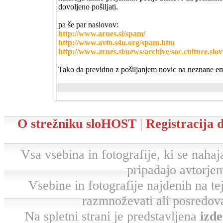
dovoljeno pošiljati.
pa še par naslovov:
http://www.arnes.si/spam/
http://www.avto.s4u.org/spam.htm
http://www.arnes.si/news/archive/soc.culture.sl
Tako da previdno z pošiljanjem novic na neznane em
O strežniku sloHOST
|
Registracija
Vsa vsebina in fotografije, ki se nahaja
pripadajo avtorjem
Vsebine in fotografije najdenih na tej 
razmnoževati ali posredova
Na spletni strani je predstavljena
izde