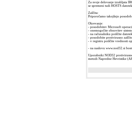
Za svoje delovanje izrabljata I
se spremeni tudi HOSTS datoteka
Zaščita:
Priporočamo takojšnjo posodobit
Okrevanje:
- posodobitev Microsoft operaci
- onemogočite obnovitev siste
- na računalniku poiščite datotek
- posodobite protivirusno zaščito
- v registru poiščite vrednosti op
- na naslovu www.nod32.si boste
Uporabniki NOD32 protivirusnega
metodi Napredne Hevristike (A