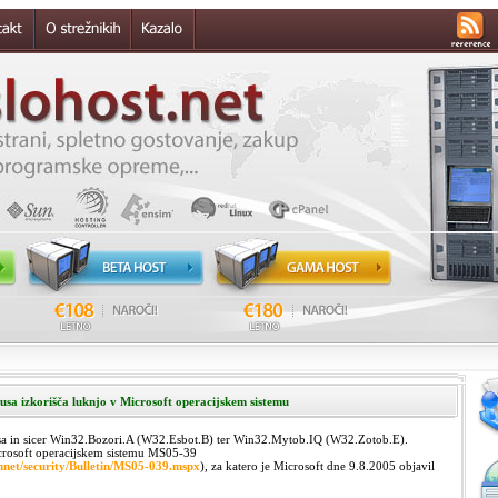
usa izkorišča luknjo v Microsoft operacijskem sistemu
usa in sicer Win32.Bozori.A (W32.Esbot.B) ter Win32.Mytob.IQ (W32.Zotob.E).
crosoft operacijskem sistemu MS05-39
hnet/security/Bulletin/MS05-039.mspx
), za katero je Microsoft dne 9.8.2005 objavil