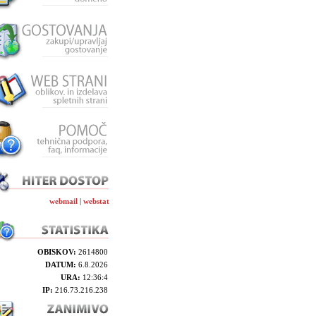
webmail
|
webstat
OBISKOV:
2614800
DATUM:
6.8.2026
URA:
12:36:4
IP:
216.73.216.238