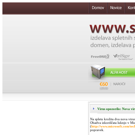
Virus opozorilo: Nova vir
Na spletu krožita dva nova vir
Obadva izkoriščata luknjo v Mi
(
http://www.microsoft.com/tec
popravek.