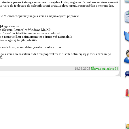
RC strežnik preko katerega se namesti izvajalna koda programa. V kolikor se virus namesti
, tako da je dostop do spletnih strani proizvajalcev protivirusne zaščite onemogočen.
e Microsoft operacijskega sistema z najnovejšimi popravki.
jskega sistema
me (System Restore) v Windows Me/XP
o 'hosts' ter izbrišite vse nepoznane vrednosti
 z najnovejšimi definicijami ter očistite vaš računalnik
isane zgoraj ter jih pobrišite
 našli brezplačni odstranjevalec za oba virusa
 sistema so zaščiteni tudi brez popravkov virusnih definicij saj je virus zaznan po
H).
18.08.2005
[Število ogledov: 3]