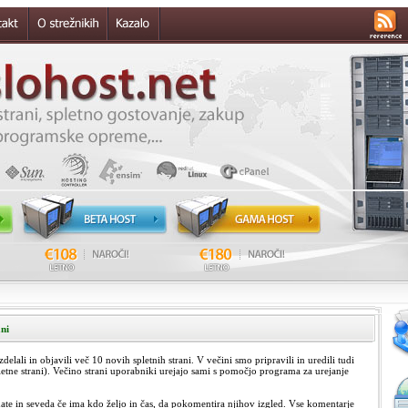
ani
lali in objavili več 10 novih spletnih strani. V večini smo pripravili in uredili tudi
letne strani). Večino strani uporabniki urejajo sami s pomočjo programa za urejanje
date in seveda če ima kdo željo in čas, da pokomentira njihov izgled. Vse komentarje