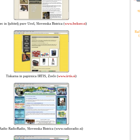
s
ec in ljubitelj psov Uroš, Slovenska Bistrica (
www.bokser.si
)
Rač
(
Tiskarna in papirnica IRTIS, Zreče (
www.irtis.si
)
Radio RadioRadio, Slovenska Bistrica (www.radioradio.si)