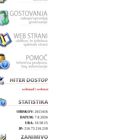
webmail
|
webstat
OBISKOV:
2615416
DATUM:
7.8.2026
URA:
10:58:15
IP:
216.73.216.218