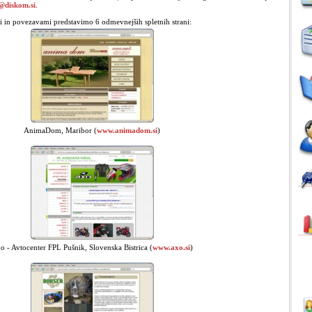
@diskom.si
.
i in povezavami predstavimo 6 odmevnejših spletnih strani:
AnimaDom, Maribor (
www.animadom.si
)
o - Avtocenter FPL Pušnik, Slovenska Bistrica (
www.axo.si
)