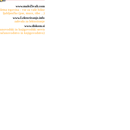
www.maleZivali.com
pletna trgovina - vse za vaše hišne
ljubljenčke (pse, muce, ribe ...)
www.Lektoriranje.info
zahvala za lektoriranje
www.diskom.si
unovodski in knjigovodski servis
računovodstvo in knjigovodstvo)