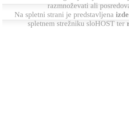
razmnoževati ali posredova
Na spletni strani je predstavljena
izde
spletnem strežniku sloHOST ter