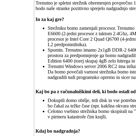
Trenutno je spletni strežnik obremenjen povprečno
bodo naše stranke pozitivno sprejelo nadgradnjo stre
In za kaj gre?
Strežniku bomo zamenjali procesor. Trenutn
E6600 (2-jedni procesor z taktom 2.4Ghz, 4
procesor je Intel Core 2 Quad Q6700 (4-jedr
L2 predpomnilnika).
Spomin. Trenutno imamo 2x1gB DDR-2 6400 P
prostora za predpomnjenje ga bomo nadgradili
Edition 6400 (torej skupaj 4gB zelo hitrega i
Trenutni Windows server 2006 RC2 ima inštal
Da bomo povečali varnost strežnika bomo ist
nadgradili tudi programsko opremo in sicer na
Kaj bo pa z računalniškimi deli, ki bodo ostali 
Dokupili domo ohišje, trdi disk in vse potrebno 
bo čakal za težke čase (npr. kakšna okvara str
Celotno vsebino strežnika bomo skopirali na "
v pirmeru katastrofe čim krajši.
Kdaj bo nadgradnja?