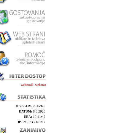
webmail
|
webstat
OBISKOV:
2615979
DATUM:
8.8.2026
URA:
10:11:42
IP:
216.73.216.202