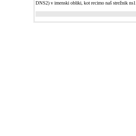
DNS2) v imenski obliki, kot recimo naš strežnik ns1.s