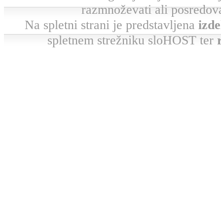
razmnoževati ali posredova
Na spletni strani je predstavljena
izde
spletnem strežniku sloHOST ter